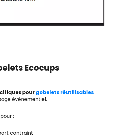
belets Ecocups
écifiques pour
gobelets réutilisables
usage événementiel.
pour :
pport contraint