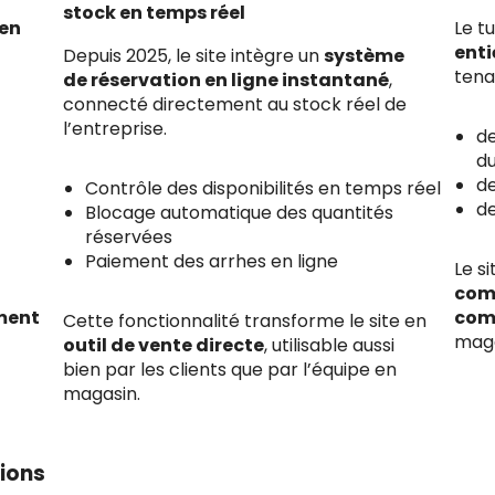
stock en temps réel
 en
Le t
ent
Depuis 2025, le site intègre un
système
tena
de réservation en ligne instantané
,
connecté directement au stock réel de
l’entreprise.
de
du
de
Contrôle des disponibilités en temps réel
de
Blocage automatique des quantités
réservées
Paiement des arrhes en ligne
Le si
comm
ment
co
Cette fonctionnalité transforme le site en
maga
outil de vente directe
, utilisable aussi
bien par les clients que par l’équipe en
magasin.
tions